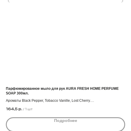
Парфюмированное мыло для рук AURA FRESH HOME PERFUME
Ув
SOAP 300мл.
Фас
Ароматы Black Pepper, Tobacco Vanille, Lost Cherry.
Кол
1 
Коробка 12 штук.
Опт
164,5
р.
/
1 шт
Цена действует при заказе от 5000₽.
Подробнее