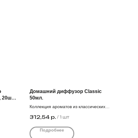
о
Домашний диффузор Classic
 20шт/
50мл.
Коллекция ароматов из классических
.
нот. Коробка 18шт.
312,54
р.
/
1 шт
С 92,0₽
Цена действует при заказе от 5000₽.
Подробнее