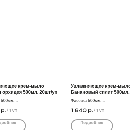
няющее крем-мыло
Увлажняющее крем-мыл
 орхидея 500мл, 20шт/уп
Банановый сплит 500мл.,
уп
 500мл.
Фасовка 500мл.
во штук в упаковке 20.
Количество штук в упаковке 20
р.
1 840
р.
/
1 уп
/
1 уп
 цена за единицу с НДС 92,0₽
Оптовая цена за единицу с НД
дробнее
Подробнее