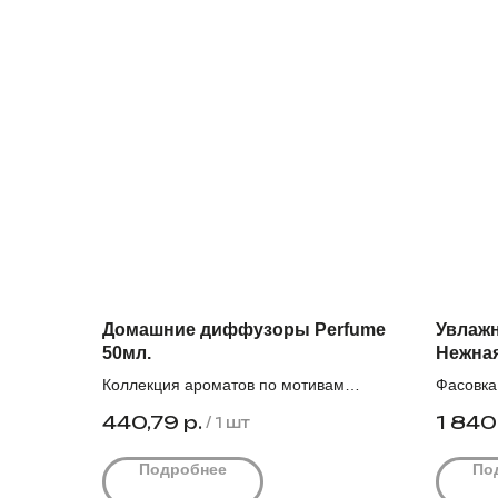
Домашние диффузоры Perfume
Увлаж
50мл.
Нежная
Коллекция ароматов по мотивам
Фасовка
знаменитых брендов. Коробка 18шт.
Количест
440,79
р.
1 840
/
1 шт
Цена действует при заказе от 5000₽.
Оптовая
Подробнее
По