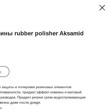
ины rubber polisher Aksamid
у
я защиты и полировки резиновых элементов
 поверхности, придает эффект новизны и матовый
 разводов. Придает резине грязе-водооталкивающие
визны даже после дождя.
ы