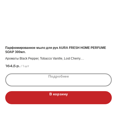
Парфюмированное мыло для рук AURA FRESH HOME PERFUME
До
SOAP 300мл.
Кол
Ароматы Black Pepper, Tobacco Vanille, Lost Cherry.
Цен
31
Коробка 12 штук.
164,5
р.
/
1 шт
Цена действует при заказе от 5000₽.
Подробнее
В корзину