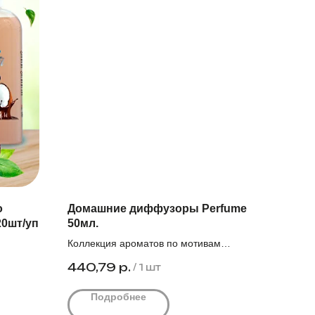
о
Домашние диффузоры Perfume
20шт/уп
50мл.
Коллекция ароматов по мотивам
.
знаменитых брендов. Коробка 18шт.
440,79
р.
/
1 шт
С 92,0₽
Цена действует при заказе от 5000₽.
Подробнее