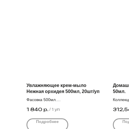
Увлажняющее крем-мыло
Домаш
Нежная орхидея 500мл, 20шт/уп
50мл.
Фасовка 500мл.
Коллекц
Количество штук в упаковке 20.
нот. Кор
1 840
р.
312,5
/
1 уп
Оптовая цена за единицу с НДС 92,0₽
Цена дей
Подробнее
По