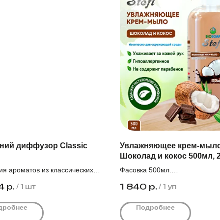
ний диффузор Classic
Увлажняющее крем-мыл
Шоколад и кокос 500мл, 
ия ароматов из классических
Фасовка 500мл.
обка 18шт.
Количество штук в упаковке 20
4
р.
1 840
р.
/
1 шт
/
1 уп
ствует при заказе от 5000₽.
Оптовая цена за единицу с НД
дробнее
Подробнее