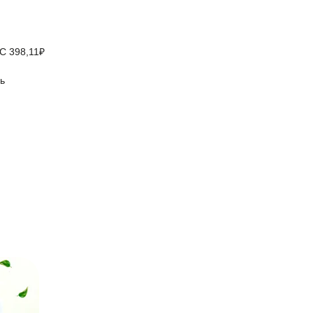
С 398,11₽
ь