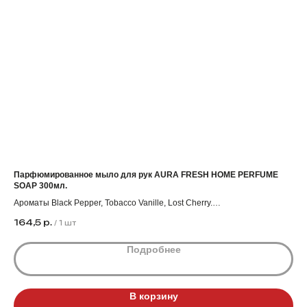
Парфюмированное мыло для рук AURA FRESH HOME PERFUME
До
SOAP 300мл.
Кол
Ароматы Black Pepper, Tobacco Vanille, Lost Cherry.
Цен
31
Коробка 12 штук.
164,5
р.
/
1 шт
Цена действует при заказе от 5000₽.
Подробнее
В корзину