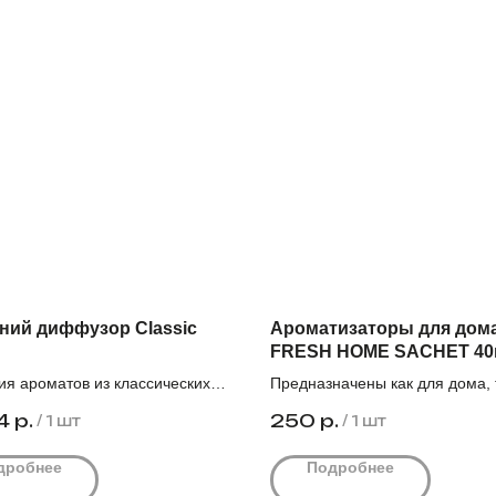
ний диффузор Classic
Ароматизаторы для дом
FRESH HOME SACHET 40г
ия ароматов из классических
Предназначены как для дома, 
обка 18шт.
для автомобиля. Вдохновлены
4
р.
250
р.
/
1 шт
/
1 шт
ствует при заказе от 5000₽.
известными брендами.
Коробка 24шт.
дробнее
Подробнее