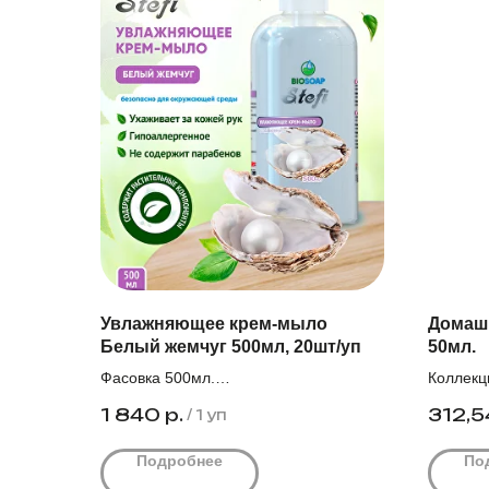
Увлажняющее крем-мыло
Домаш
Белый жемчуг 500мл, 20шт/уп
50мл.
Фасовка 500мл.
Коллекц
Количество штук в упаковке 20.
нот. Кор
1 840
р.
312,5
/
1 уп
Оптовая цена за единицу с НДС 92,0₽
Цена дей
Подробнее
По