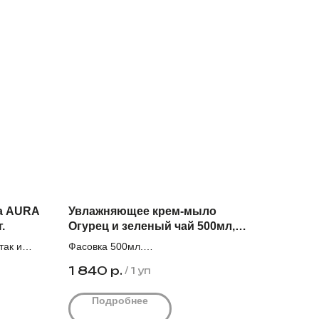
а AURA
Увлажняющее крем-мыло
.
Огурец и зеленый чай 500мл,
20шт/уп
так и
Фасовка 500мл.
Количество штук в упаковке 20.
1 840
р.
/
1 уп
Оптовая цена за единицу с НДС 92,0₽
Подробнее