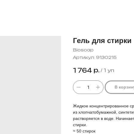
Гель для стирки 
Biosoap
Артикул:
9130215
р.
1 764
/
1 уп
В корзин
Жидкое концентрированное ср
из хлопчатобумажной, синтети
растворяется в воде. Начинает
стирки.
≈ 50 стирок